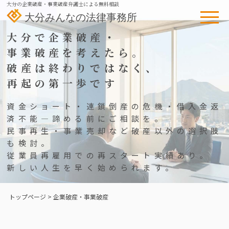
大分の企業破産・事業破産弁護士による無料相談
大分みんなの法律事務所
HOME
大分で企業破産・
個人のお客様向け
事業破産を考えたら。
破産は終わりではなく、
相続
債務整理
再起の第一歩です
不動産トラブル
労働災害
資金ショート・連鎖倒産の危機・借入金返
法人のお客様向け
済不能―諦める前にご相談を。
民事再生・事業売却など破産以外の選択肢
債権回収
企業破産・事業破産
も検討。
従業員再雇用での再スタート実績あり。
顧問弁護士
不当解雇（使用者）
新しい人生を早く始められます。
残業代請求・賃金不払い（使
誹謗中傷・インターネット関
用者）
連
トップページ
> 企業破産・事業破産
当事務所について