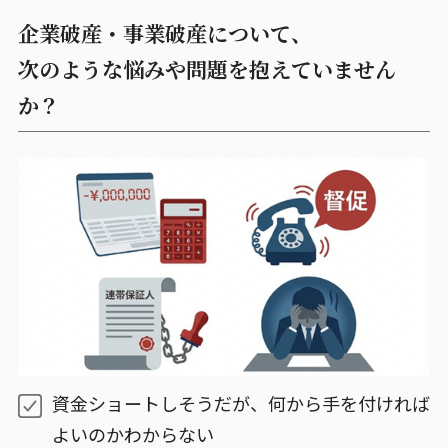
弁護士の選び方
弁護士費用
企業破産・事業破産について、
次のような悩みや問題を抱えていません
当事務所のご案内
ご相談の流れ
か？
無料相談
プライバシーポリシー
サイトマップ
アクセス
求人情報
資金ショートしそうだが、何から手を付ければ
よいのかわからない