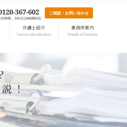
0120-367-602
ご相談・お問い合わせ
受付時間：365日24時間対応
弁護士
紹介
事務所案内
w
Lawyer introduction
Details of lawfirm
？
解説！