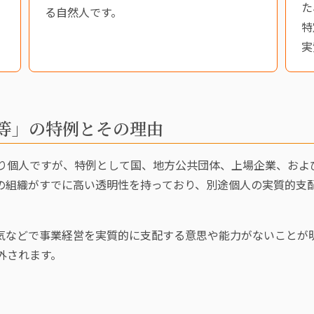
た
と
る自然人です。
特
実
等」の特例とその理由
り個人ですが、特例として国、地方公共団体、上場企業、およ
の組織がすでに高い透明性を持っており、別途個人の実質的支
気などで事業経営を実質的に支配する意思や能力がないことが
外されます。