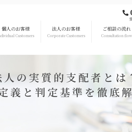
個人の
お客様
法人の
お客様
ご相談
の流れ
ndividual Customers
Corporate Customers
Consultation flo
法人の実質的支配者とは
定義と判定基準を徹底