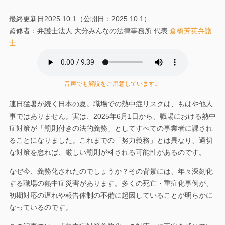
当事務所について
最終更新日2025.10.1（公開日：2025.10.1）
監修者：弁護士法人 大分みんなの法律事務所 代表
倉橋芳英弁護
士
弁護士の選び方
弁護士費用
当事務所のご案内
ご相談の流れ
音声でも解説をご用意しています。
無料相談
プライバシーポリシー
連日猛暑が続く日本の夏。職場での熱中症リスクは、もはや他人
サイトマップ
アクセス
事ではありません。実は、2025年6月1日から、職場における熱中
症対策が「罰則付きの法的義務」としてすべての事業者に課され
求人情報
ることになりました。これまでの「努力義務」とは異なり、適切
な対策を怠れば、厳しい罰則が科される可能性があるのです。
なぜ今、義務化されたのでしょうか？その背景には、年々深刻化
する職場の熱中症災害があります。多くの死亡・重症化事例が、
初期対応の遅れや報告体制の不備に起因していることが明らかに
なっているのです。