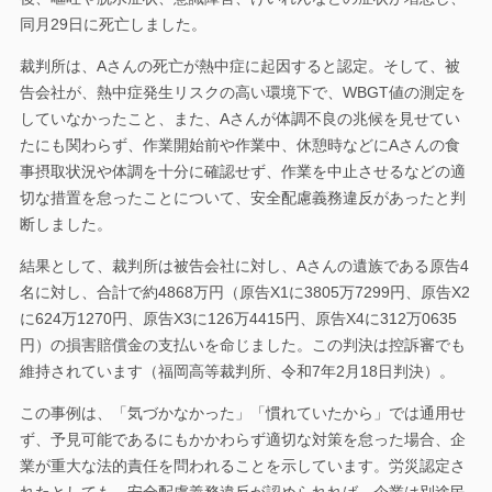
同月29日に死亡しました。
裁判所は、Aさんの死亡が熱中症に起因すると認定。そして、被
告会社が、熱中症発生リスクの高い環境下で、WBGT値の測定を
していなかったこと、また、Aさんが体調不良の兆候を見せてい
たにも関わらず、作業開始前や作業中、休憩時などにAさんの食
事摂取状況や体調を十分に確認せず、作業を中止させるなどの適
切な措置を怠ったことについて、安全配慮義務違反があったと判
断しました。
結果として、裁判所は被告会社に対し、Aさんの遺族である原告4
名に対し、合計で約4868万円（原告X1に3805万7299円、原告X2
に624万1270円、原告X3に126万4415円、原告X4に312万0635
円）の損害賠償金の支払いを命じました。この判決は控訴審でも
維持されています（福岡高等裁判所、令和7年2月18日判決）。
この事例は、「気づかなかった」「慣れていたから」では通用せ
ず、予見可能であるにもかかわらず適切な対策を怠った場合、企
業が重大な法的責任を問われることを示しています。労災認定さ