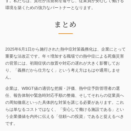
す。私たちは、貴社が法規制を遵守し、従業員が安心して働ける
環境を築くための強力なパートナーとなります。
まとめ
2025年6月1日から施行された熱中症対策義務化は、企業にとって
重要な法改正です。年々増加する職場での熱中症による死傷災害
の背景には、初期症状の放置や対応の遅れが大きく影響してお
り、「義務だから仕方なく」という考え方はもはや通用しませ
ん。
企業は、WBGT値の適切な把握・評価、熱中症予防管理者の選
任、報告体制や緊急時対応手順の整備、そしてそれらの従業員へ
の周知徹底といった具体的な対策を講じる必要があります。これ
らは単なるコストではなく、「安心して働ける施設である」とい
う企業価値を内外に伝える「信頼への投資」であると捉えるべき
です。