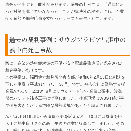
責任が発生する可能性があります。過去の判例では、「通達に沿
った対策を講じていなかった」ことが違法性の根拠とされ、企業
側が多額の損害賠償を支払ったケースも報告されています。
過去の裁判事例：サウジアラビア出張中の
熱中症死亡事故
際に、企業の熱中症対策の不備が安全配慮義務違反と認定された
裁判事例があります。
この事案は、福岡地方裁判所小倉支部が令和6年2月13日に判決を
下した事案（平成31年（ワ）36号）です。被告会社に勤務する従
業員Aさんが、2013年8月にサウジアラビアへ業務出張中、浚渫
船のバケット補修工事に従事しました。作業現場はWBGT値が基
準値を大きく超える危険な暑熱環境であったと認定されました。
Aさんは8月18日頃から食欲不振を訴え始め、19日には昼食を摂
らずに熱中症リスクの高い午後の作業に従事していました。その
後、嘔吐や脱水症状、意識障害、けいれんなどの症状が増悪し、