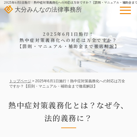
2025年6月1日施行！熱中症対策義務化への対応は万全ですか？【罰則・マニュアル・補助金まで
大分みんなの法律事務所
HOME
2025年6月1日施行！
個人のお客様向け
熱中症対策義務化への対応は万全ですか？
【罰則・マニュアル・補助金まで徹底解説】
相続
債務整理
不動産トラブル
労働災害
法人のお客様向け
トップページ
> 2025年6月1日施行！
熱中症対策義務化への対応は万全
ですか？
【罰則・マニュアル・補助金まで徹底解説】
債権回収
企業破産・事業破産
熱中症対策義務化とは？なぜ今、
顧問弁護士
不当解雇（使用者）
法的義務に？
残業代請求・賃金不払い（使
誹謗中傷・インターネット関
用者）
連