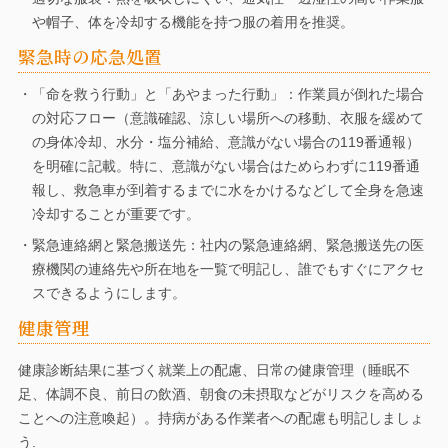
や帽子、体を冷却する機能を持つ服の着用を推奨。
緊急時の応急処置
・「命を救う行動」と「あやまった行動」：作業員が倒れた場合
の対応フロー（意識確認、涼しい場所への移動、衣服を緩めて
の身体冷却、水分・塩分補給、意識がない場合の119番通報）
を明確に記載。特に、意識がない場合はためらわずに119番通
報し、救急車が到着するまでに水をかけるなどして全身を急速
冷却することが重要です。
・緊急連絡網と緊急搬送先：社内の緊急連絡網、緊急搬送先の医
療機関の連絡先や所在地を一覧で明記し、誰でもすぐにアクセ
スできるようにします。
健康管理
健康診断結果に基づく就業上の配慮、日常の健康管理（睡眠不
足、体調不良、前日の飲酒、朝食の未摂取などがリスクを高める
ことへの注意喚起）。持病がある作業者への配慮も明記しましょ
う.