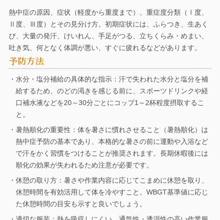
熱中症の原因、症状（軽度から重度まで）、重症度分類（Ⅰ度、
Ⅱ度、Ⅲ度）とその見分け方。初期症状には、ふらつき、生あく
び、大量の発汗、けいれん、手足がつる、立ちくらみ・めまい、
吐き気、何となく体調が悪い、すぐに疲れるなどがあります。
予防方法
・水分・塩分補給の具体的な指示：汗で失われた水分と塩分を補
給するため、のどの渇きを感じる前に、スポーツドリンクや経
口補水液などを20～30分ごとにコップ1～2杯程度摂取するこ
と。
・暑熱順化の重要性：体を暑さに慣れさせること（暑熱順化）は
熱中症予防の基本であり、本格的な暑さの前に運動や入浴など
で汗をかく習慣をつけることが推奨されます。長期休暇後には
順化の効果が失われるため注意が必要です。
・休憩の取り方：暑さや作業内容に応じてこまめに休憩を取り、
休憩時間を有効活用して体を冷やすこと。WBGT基準値に応じ
た休憩時間の目安も示すと良いでしょう。
・適切な服装：熱を吸収しにくい、通気性・透湿性の高い作業服