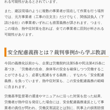
れる可能性があるとされています。
また、建設現場のように複数の事業者が混在して作業を行う場所
では、元方事業者（工事の注文主）だけでなく、関係請負人（下
請け会社）の事業者いずれにも措置義務が課されます。つまり、
この場合、熱中症対策を怠れば、全ての事業者に罰則が科される
可能性があります。
安全配慮義務とは？裁判事例から学ぶ教訓
今回の義務化以前から、企業は労働契約法第5条や民法第415条に
基づき、「労働者の生命、身体等の安全を確保しつつ労働するこ
とができるよう、必要な配慮をする義務」、すなわち「安全配慮
義務」を負っています。熱中症対策も、この安全配慮義務の範疇
に含まれます。
労働基準監督署の通達やマニュアルに沿った対策を怠った結果、
労働者が熱中症を発症した場合には、安全配慮義務違反として事
業者の責任が問われ、労働災害認定とは別に、民事上の損害賠償